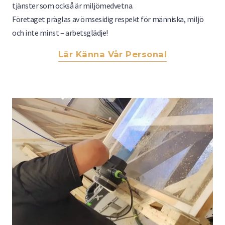
tjänster som också är miljömedvetna.
Företaget präglas av ömsesidig respekt för människa, miljö
och inte minst – arbetsglädje!
Lär Känna Vår Personal